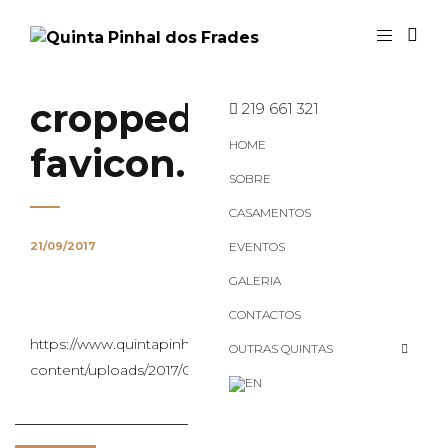
cropped-
219 661 321
HOME
favicon.png
SOBRE
CASAMENTOS
21/09/2017
EVENTOS
GALERIA
CONTACTOS
https://www.quintapinhaldosfrades.pt/wp-
OUTRAS QUINTAS
content/uploads/2017/09/cropped-favicon.png