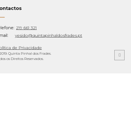
ontactos
lefone:
219 661 321
ail:
yesido@quintapinhaldosfrades.pt
lítica de Privacidade
2019. Quinta Pinhal dos Frades.
dos os Direitos Reservados.