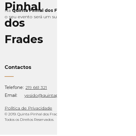
Na
Quinta Pinhal dos Frades
o seu evento será um sucesso, confie!
Contactos
Telefone:
219 661 321
Email:
yesido@quintapinhaldosfrades.pt
Política de Privacidade
© 2019. Quinta Pinhal dos Frades.
Todos os Direitos Reservados.