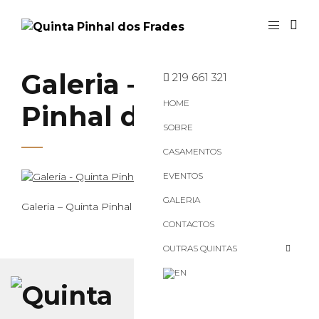
Galeria – Quinta
219 661 321
HOME
Pinhal dos Frades
SOBRE
CASAMENTOS
EVENTOS
GALERIA
Galeria – Quinta Pinhal dos Frades
CONTACTOS
OUTRAS QUINTAS