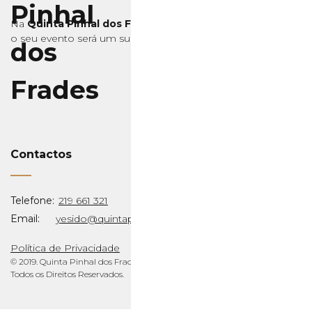
Na
Quinta Pinhal dos Frades
o seu evento será um sucesso, confie!
Contactos
Telefone:
219 661 321
Email:
yesido@quintapinhaldosfrades.pt
Política de Privacidade
© 2019. Quinta Pinhal dos Frades.
Todos os Direitos Reservados.