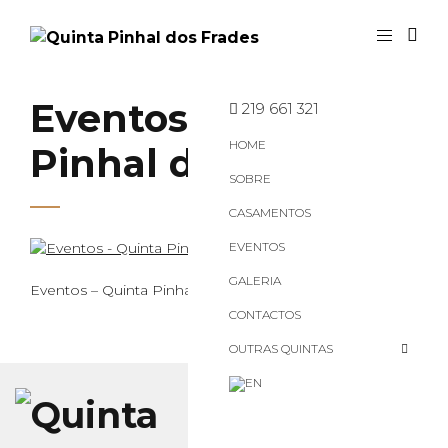
Eventos – Quinta
219 661 321
HOME
Pinhal dos Frades
SOBRE
CASAMENTOS
EVENTOS
GALERIA
Eventos – Quinta Pinhal dos Frades
CONTACTOS
OUTRAS QUINTAS